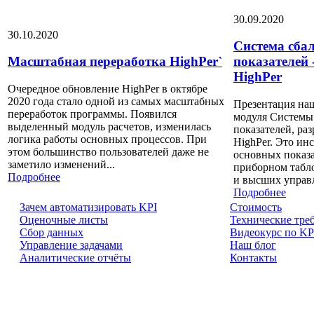
30.09.2020
30.10.2020
Система сба
Масштабная переработка HighPer`
показателей 
HighPer
Очередное обновление HighPer в октябре
2020 года стало одной из самых масштабных
Презентация наш
переработок программы. Появился
модуля Системы
выделенный модуль расчетов, изменилась
показателей, ра
логика работы основных процессов. При
HighPer. Это ин
этом большинство пользователей даже не
основных показ
заметило изменений...
приборном табло
Подробнее
и высших управ
Подробнее
Зачем автоматизировать KPI
Cтоимость
Оценочные листы
Технические тре
Сбор данных
Видеокурс по KP
Управление задачами
Наш блог
Аналитические отчёты
Контакты