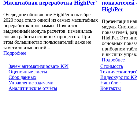
Масштабная переработка HighPer`
показателей 
HighPer
Очередное обновление HighPer в октябре
2020 года стало одной из самых масштабных
Презентация наш
переработок программы. Появился
модуля Системы
выделенный модуль расчетов, изменилась
показателей, ра
логика работы основных процессов. При
HighPer. Это ин
этом большинство пользователей даже не
основных показ
заметило изменений...
приборном табло
Подробнее
и высших управ
Подробнее
Зачем автоматизировать KPI
Cтоимость
Оценочные листы
Технические тре
Сбор данных
Видеокурс по KP
Управление задачами
Наш блог
Аналитические отчёты
Контакты